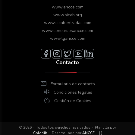
www.ancce.com
www.sicab.org
www.sicabentradas.com
www.concursosancce.com
www.lgancce.com
Contacto
mail
Formulario de contacto
balance
Condiciones legales
cookie
Gestión de Cookies
© 2026 · Todos los derechos reservados · Plantilla por
Colorlib
· Desarrollada por
ANCCE
· [
]