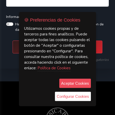
Información General
Protección de Datos aquí.
🍪 Preferencias de Cookies
He leído y acepto las condiciones sobre protección de
Utilizamos cookies propias y de
datos.
terceros para fines analíticos. Puede
aceptar todas las cookies pulsando el
botón de "Aceptar" o configurarlas
Enviar Mensaje
presionando en "Configurar". Para
consultar nuestra política de cookies,
Campos obligatorios
acceda haciendo click en el siguiente
enlace:
Política de Cookies
Aceptar Cookies
SICAB
Configurar Cookies